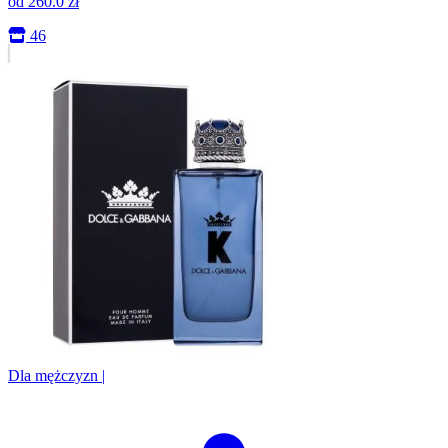
od
260.0
zł
46
Dla mężczyzn
|