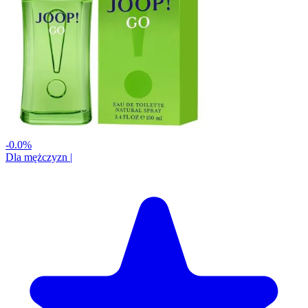
-0.0%
Dla mężczyzn
|