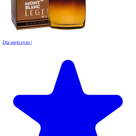
Dla mężczyzn
|