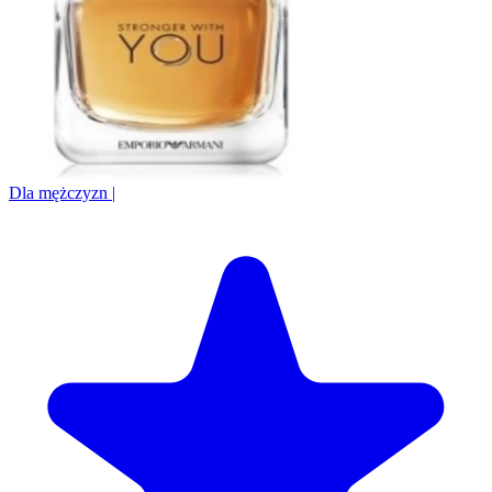
Dla mężczyzn
|