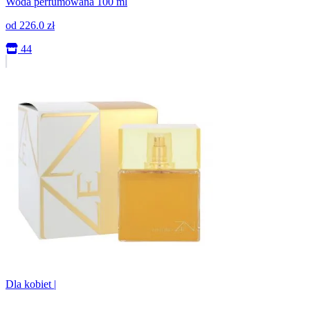
Woda perfumowana 100 ml
od
226.0
zł
44
Dla kobiet
|