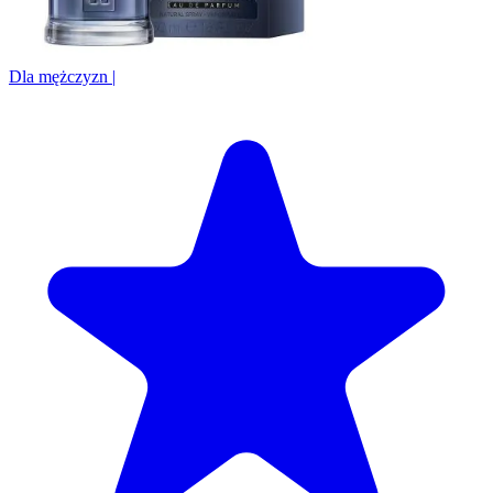
Dla mężczyzn
|