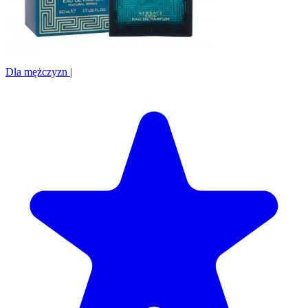
Dla mężczyzn
|