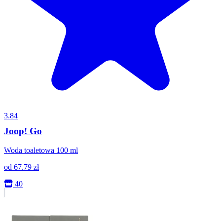
3.84
Joop! Go
Woda toaletowa 100 ml
od
67.79
zł
40