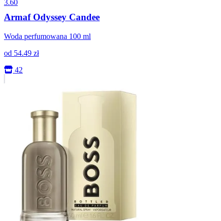
3.60
Armaf Odyssey Candee
Woda perfumowana 100 ml
od
54.49
zł
42