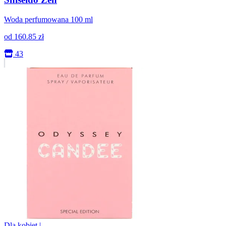
Woda perfumowana 100 ml
od
160.85
zł
43
Dla kobiet
|