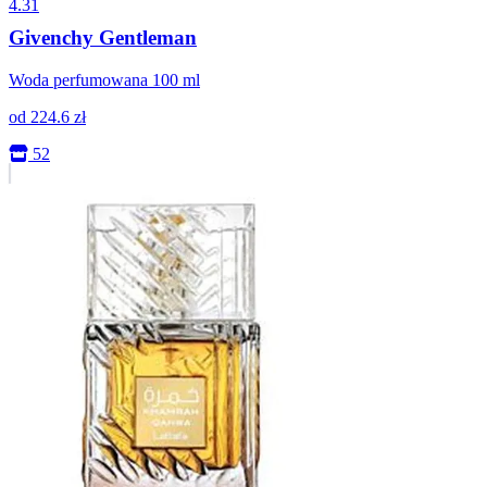
4.31
Givenchy Gentleman
Woda perfumowana 100 ml
od
224.6
zł
52