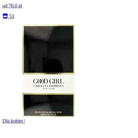
od
76.0
zł
53
Dla kobiet
|