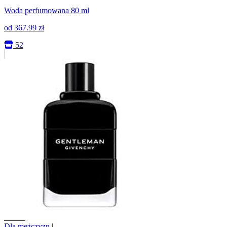
Woda perfumowana 80 ml
od
367.99
zł
52
+0.0%
Dla mężczyzn
|