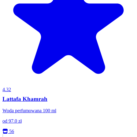
4.32
Lattafa Khamrah
Woda perfumowana 100 ml
od
97.0
zł
56