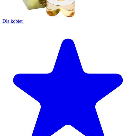
Dla kobiet
|