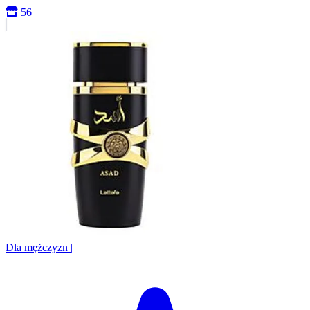
56
Dla mężczyzn
|