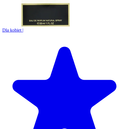
Dla kobiet
|