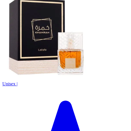
Unisex
|