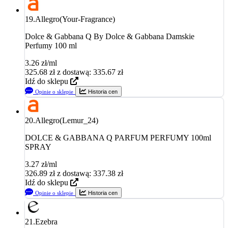
19.
Allegro(Your-Fragrance)
Dolce & Gabbana Q By Dolce & Gabbana Damskie
Perfumy 100 ml
3.26 zł/ml
325.68
zł
z dostawą: 335.67 zł
Idź do sklepu
Opinie o sklepie
Historia cen
20.
Allegro(Lemur_24)
DOLCE & GABBANA Q PARFUM PERFUMY 100ml
SPRAY
3.27 zł/ml
326.89
zł
z dostawą: 337.38 zł
Idź do sklepu
Opinie o sklepie
Historia cen
21.
Ezebra