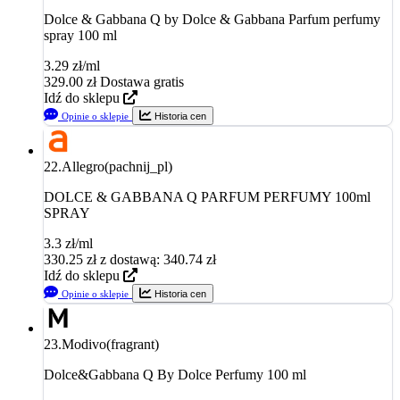
Dolce & Gabbana Q by Dolce & Gabbana Parfum perfumy
spray 100 ml
3.29 zł/ml
329.00
zł
Dostawa gratis
Idź do sklepu
Opinie o sklepie
Historia cen
22.
Allegro(pachnij_pl)
DOLCE & GABBANA Q PARFUM PERFUMY 100ml
SPRAY
3.3 zł/ml
330.25
zł
z dostawą: 340.74 zł
Idź do sklepu
Opinie o sklepie
Historia cen
23.
Modivo(fragrant)
Dolce&Gabbana Q By Dolce Perfumy 100 ml