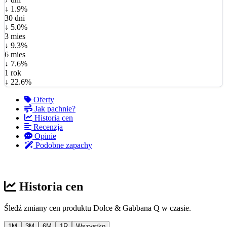
↓ 1.9%
30 dni
↓ 5.0%
3 mies
↓ 9.3%
6 mies
↓ 7.6%
1 rok
↓ 22.6%
Oferty
Jak pachnie?
Historia cen
Recenzja
Opinie
Podobne zapachy
Historia cen
Śledź zmiany cen produktu Dolce & Gabbana Q w czasie.
1M
3M
6M
1R
Wszystko