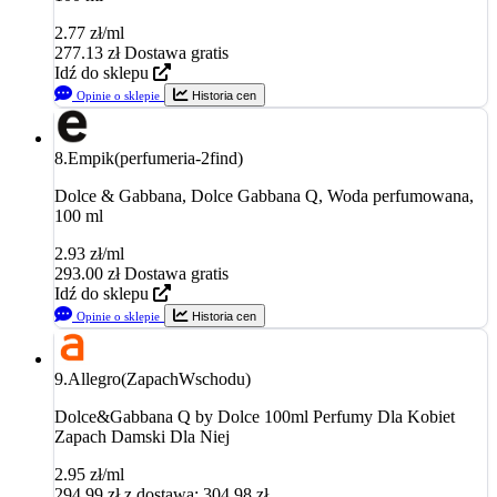
2.77 zł/ml
277.13
zł
Dostawa gratis
Idź do sklepu
Opinie o sklepie
Historia cen
8.
Empik(perfumeria-2find)
Dolce & Gabbana, Dolce Gabbana Q, Woda perfumowana,
100 ml
2.93 zł/ml
293.00
zł
Dostawa gratis
Idź do sklepu
Opinie o sklepie
Historia cen
9.
Allegro(ZapachWschodu)
Dolce&Gabbana Q by Dolce 100ml Perfumy Dla Kobiet
Zapach Damski Dla Niej
2.95 zł/ml
294.99
zł
z dostawą: 304.98 zł