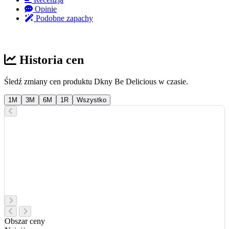
Opinie
Podobne zapachy
Historia cen
Śledź zmiany cen produktu Dkny Be Delicious w czasie.
1M
3M
6M
1R
Wszystko
Obszar ceny