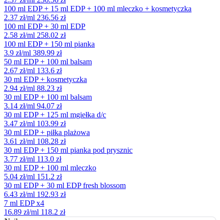
100 ml EDP + 15 ml EDP + 100 ml mleczko + kosmetyczka
2.37 zł/ml
236.56 zł
100 ml EDP + 30 ml EDP
2.58 zł/ml
258.02 zł
100 ml EDP + 150 ml pianka
3.9 zł/ml
389.99 zł
50 ml EDP + 100 ml balsam
2.67 zł/ml
133.6 zł
30 ml EDP + kosmetyczka
2.94 zł/ml
88.23 zł
30 ml EDP + 100 ml balsam
3.14 zł/ml
94.07 zł
30 ml EDP + 125 ml mgiełka d/c
3.47 zł/ml
103.99 zł
30 ml EDP + piłka plażowa
3.61 zł/ml
108.28 zł
30 ml EDP + 150 ml pianka pod prysznic
3.77 zł/ml
113.0 zł
30 ml EDP + 100 ml mleczko
5.04 zł/ml
151.2 zł
30 ml EDP + 30 ml EDP fresh blossom
6.43 zł/ml
192.93 zł
7 ml EDP x4
16.89 zł/ml
118.2 zł