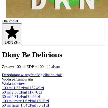
Dla kobiet
3.63
/5
(34)
Dkny Be Delicious
Zestaw: 100 ml EDP + 100 ml balsam
Dezodorant w sztyfcie
Mgiełka do ciała
Woda perfumowana
Woda toaletowa
100 ml
1.57 zł/ml
157.49 zł
50 ml
2.36 zł/ml
117.76 zł
30 ml
2.81 zł/ml
84.26 zł
100 ml tester
1.6 zł/ml
160.0 zł
50 ml tester
1.54 zł/ml
76.81 zł