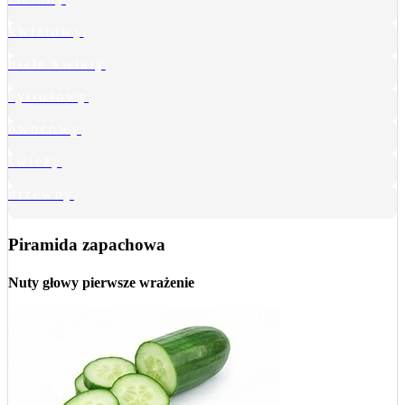
kwiatowy
białe kwiaty
cytrusowy
owocowy
świeży
drzewny
Piramida zapachowa
Nuty głowy
pierwsze wrażenie