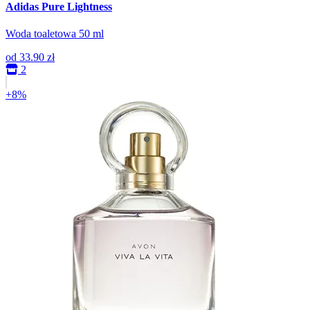
Adidas Pure Lightness
Woda toaletowa 50 ml
od
33.90 zł
2
+8%