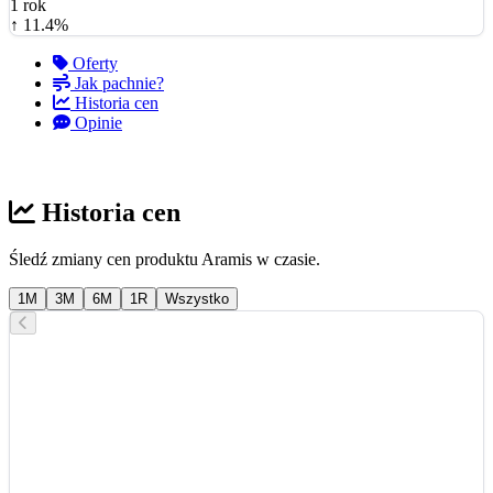
1 rok
↑ 11.4%
Oferty
Jak pachnie?
Historia cen
Opinie
Historia cen
Śledź zmiany cen produktu Aramis w czasie.
1M
3M
6M
1R
Wszystko