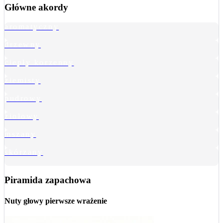
Główne akordy
aromatyczny
drzewny
ciepły korzenny
ziemisty
pudrowy
ziołowy
mszany
skórzany
Piramida zapachowa
Nuty głowy
pierwsze wrażenie