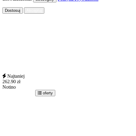
Dostosuj
Akceptuj
Najtaniej
262.90
zł
Notino
idź do sklepu
oferty