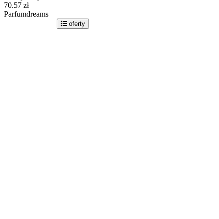
70.57
zł
Parfumdreams
idź do sklepu
oferty