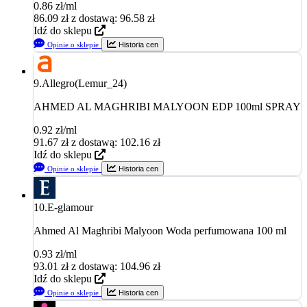
0.86 zł/ml
86.09
zł
z dostawą: 96.58 zł
Idź do sklepu
Opinie o sklepie
Historia cen
9.
Allegro(Lemur_24)
AHMED AL MAGHRIBI MALYOON EDP 100ml SPRAY
0.92 zł/ml
91.67
zł
z dostawą: 102.16 zł
Idź do sklepu
Opinie o sklepie
Historia cen
10.
E-glamour
Ahmed Al Maghribi Malyoon Woda perfumowana 100 ml
0.93 zł/ml
93.01
zł
z dostawą: 104.96 zł
Idź do sklepu
Opinie o sklepie
Historia cen