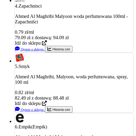
4.
Zapachnisci
Ahmed Al Maghribi Malyoon woda perfumowana 100ml -
Zapachniści
0.79 zł/ml
79.09
zł
z dostawą: 94.09 zł
Idź do sklepu
Opinie o sklepie
Historia cen
5.
Smyk
Ahmed Al Maghribi, Malyoon, woda perfumowana, spray,
100 ml
0.82 zł/ml
82.49
zł
z dostawą: 88.48 zł
Idź do sklepu
Opinie o sklepie
Historia cen
6.
Empik(Empik)