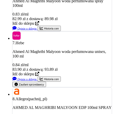
Ahmed Al Maghribi Malyoon woda perfumowana spray
100ml
0.83 zł/ml
82.99
zł
z dostawą: 89.98 zł
Idź do sklepu
Opinie o sklepie
Historia cen
7.
Hebe
Ahmed Al Maghribi Malyoon woda perfumowana unisex,
100 ml
0.84 zł/ml
83.90
zł
z dostawą: 93.89 zł
Idź do sklepu
Opinie o sklepie
Historia cen
Zaufani sprzedawcy
8.
Allegro(pachnij_pl)
AHMED AL MAGHRIBI MALYOON EDP 100ml SPRAY