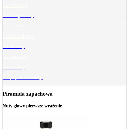
zwierzęcy
bursztynowy
cytrusowy
czekoladowy
miodowy
paczulowy
owocowy
ciepły korzenny
Piramida zapachowa
Nuty głowy
pierwsze wrażenie