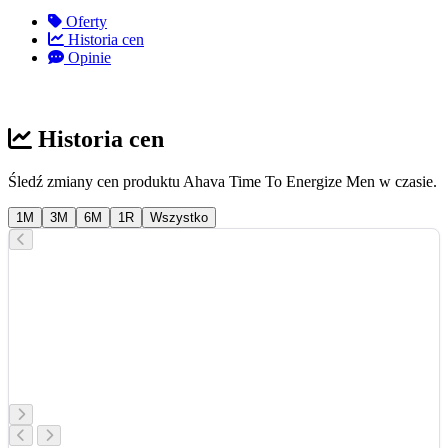
Oferty
Historia cen
Opinie
Historia cen
Śledź zmiany cen produktu Ahava Time To Energize Men w czasie.
1M
3M
6M
1R
Wszystko