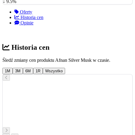
↓ 9.5%
Oferty
Historia cen
Opinie
Historia cen
Śledź zmiany cen produktu Afnan Silver Musk w czasie.
1M
3M
6M
1R
Wszystko