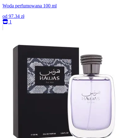
Woda perfumowana 100 ml
od
97.34 zł
1