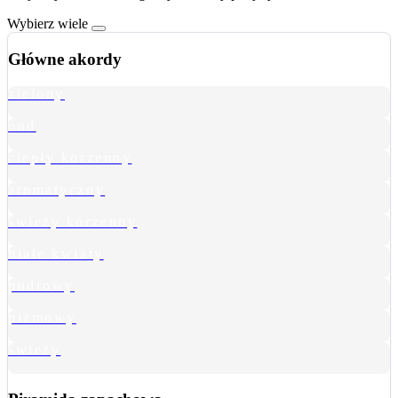
Wybierz wiele
Główne akordy
zielony
oud
ciepły korzenny
aromatyczny
świeży korzenny
białe kwiaty
pudrowy
piżmowy
świeży