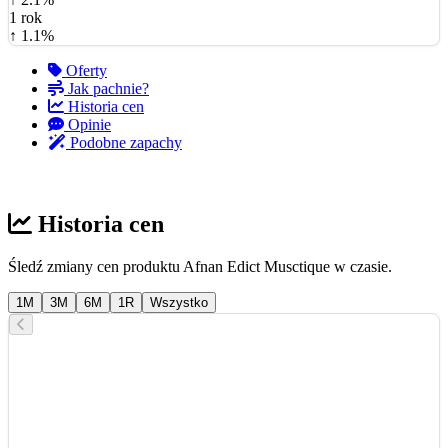
1 rok
↑ 1.1%
Oferty
Jak pachnie?
Historia cen
Opinie
Podobne zapachy
Historia cen
Śledź zmiany cen produktu Afnan Edict Musctique w czasie.
1M
3M
6M
1R
Wszystko