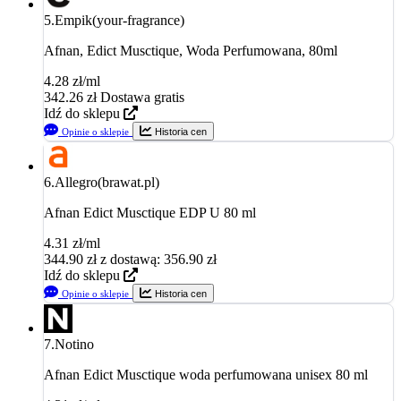
5.
Empik(your-fragrance)
Afnan, Edict Musctique, Woda Perfumowana, 80ml
4.28 zł/ml
342.26
zł
Dostawa gratis
Idź do sklepu
Opinie o sklepie
Historia cen
6.
Allegro(brawat.pl)
Afnan Edict Musctique EDP U 80 ml
4.31 zł/ml
344.90
zł
z dostawą: 356.90 zł
Idź do sklepu
Opinie o sklepie
Historia cen
7.
Notino
Afnan Edict Musctique woda perfumowana unisex 80 ml