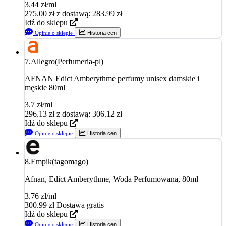
3.44 zł/ml
275.00
zł
z dostawą: 283.99 zł
Idź do sklepu
Opinie o sklepie
Historia cen
7.
Allegro(Perfumeria-pl)
AFNAN Edict Amberythme perfumy unisex damskie i
męskie 80ml
3.7 zł/ml
296.13
zł
z dostawą: 306.12 zł
Idź do sklepu
Opinie o sklepie
Historia cen
8.
Empik(tagomago)
Afnan, Edict Amberythme, Woda Perfumowana, 80ml
3.76 zł/ml
300.99
zł
Dostawa gratis
Idź do sklepu
Opinie o sklepie
Historia cen