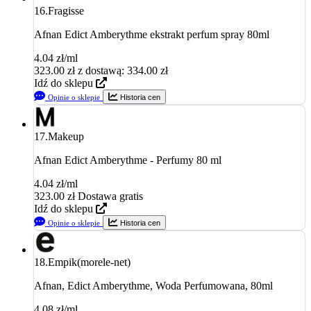
16.
Fragisse
Afnan Edict Amberythme ekstrakt perfum spray 80ml
4.04 zł/ml
323.00
zł
z dostawą: 334.00 zł
Idź do sklepu
Opinie o sklepie
Historia cen
17.
Makeup
Afnan Edict Amberythme - Perfumy 80 ml
4.04 zł/ml
323.00
zł
Dostawa gratis
Idź do sklepu
Opinie o sklepie
Historia cen
18.
Empik(morele-net)
Afnan, Edict Amberythme, Woda Perfumowana, 80ml
4.08 zł/ml