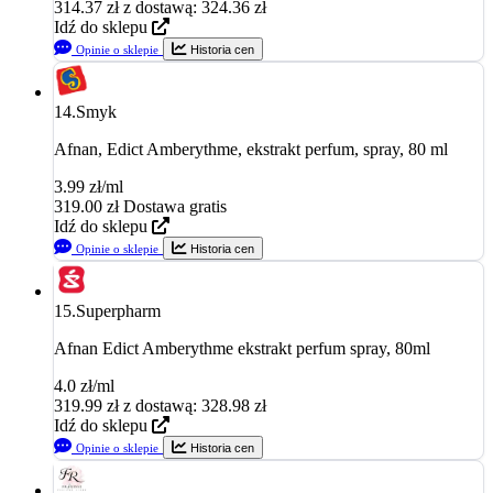
314.37
zł
z dostawą: 324.36 zł
Idź do sklepu
Opinie o sklepie
Historia cen
14.
Smyk
Afnan, Edict Amberythme, ekstrakt perfum, spray, 80 ml
3.99 zł/ml
319.00
zł
Dostawa gratis
Idź do sklepu
Opinie o sklepie
Historia cen
15.
Superpharm
Afnan Edict Amberythme ekstrakt perfum spray, 80ml
4.0 zł/ml
319.99
zł
z dostawą: 328.98 zł
Idź do sklepu
Opinie o sklepie
Historia cen