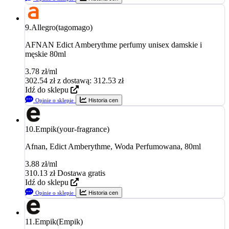
9.
Allegro(tagomago)
AFNAN Edict Amberythme perfumy unisex damskie i
męskie 80ml
3.78 zł/ml
302.54
zł
z dostawą: 312.53 zł
Idź do sklepu
Opinie o sklepie
Historia cen
10.
Empik(your-fragrance)
Afnan, Edict Amberythme, Woda Perfumowana, 80ml
3.88 zł/ml
310.13
zł
Dostawa gratis
Idź do sklepu
Opinie o sklepie
Historia cen
11.
Empik(Empik)