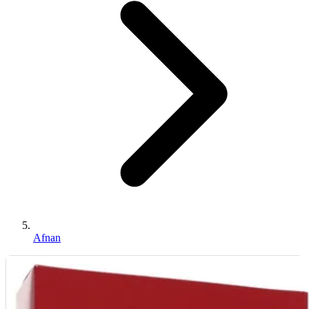
Afnan