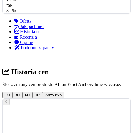
1 rok
↑ 8.1%
Oferty
Jak pachnie?
Historia cen
Recenzja
Opinie
Podobne zapachy
Historia cen
Śledź zmiany cen produktu Afnan Edict Amberythme w czasie.
1M
3M
6M
1R
Wszystko