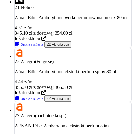
21.
Notino
Afnan Edict Amberythme woda perfumowana unisex 80 ml
4.31 zł/ml
345.10
zł
z dostawą: 354.00 zł
Idź do sklepu
Opinie o sklepie
Historia cen
22.
Allegro(Fragisse)
Afnan Edict Amberythme ekstrakt perfum spray 80ml
4.44 zł/ml
355.30
zł
z dostawą: 366.30 zł
Idź do sklepu
Opinie o sklepie
Historia cen
23.
Allegro(pachnidelko-pl)
AFNAN Edict Amberythme ekstrakt perfum 80ml