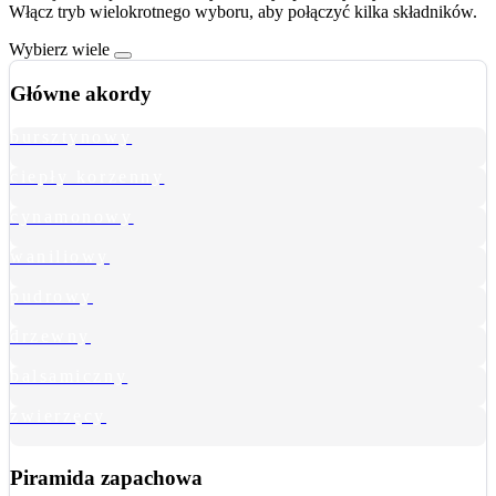
Włącz tryb wielokrotnego wyboru, aby połączyć kilka składników.
Wybierz wiele
Główne akordy
bursztynowy
ciepły korzenny
cynamonowy
waniliowy
pudrowy
drzewny
balsamiczny
zwierzęcy
Piramida zapachowa