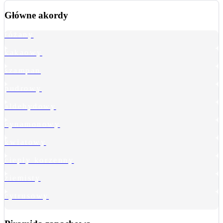
Główne akordy
różany
kakaowy
szampan
pudrowy
aldehydowy
cynamonowy
kwiatowy
ciepły korzenny
ziemisty
cytrusowy