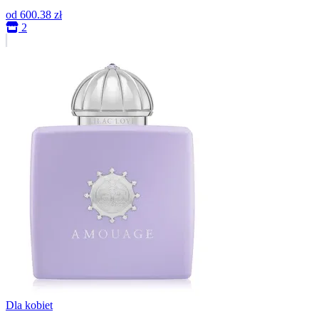
od
600.38 zł
2
Dla kobiet