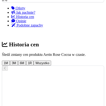
Oferty
Jak pachnie?
Historia cen
Opinie
Podobne zapachy
Historia cen
Śledź zmiany cen produktu Aerin Rose Cocoa w czasie.
1M
3M
6M
1R
Wszystko