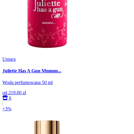
Unisex
Juliette Has A Gun Mmmm...
Woda perfumowana 50 ml
od
219.00 zł
6
+3%