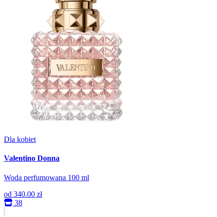
Dla kobiet
Valentino Donna
Woda perfumowana 100 ml
od
340.00 zł
38