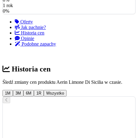
1 rok
0%
Oferty
Jak pachnie?
Historia cen
Opinie
Podobne zapachy
Historia cen
Śledź zmiany cen produktu Aerin Limone Di Sicilia w czasie.
1M
3M
6M
1R
Wszystko