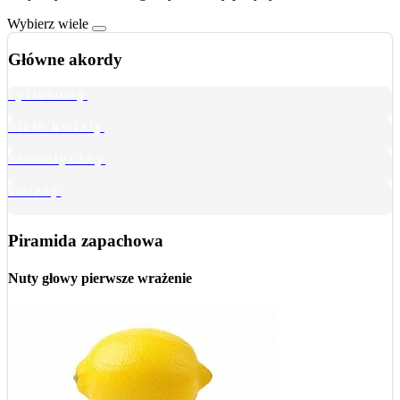
Wybierz wiele
Główne akordy
cytrusowy
białe kwiaty
aromatyczny
świeży
Piramida zapachowa
Nuty głowy
pierwsze wrażenie