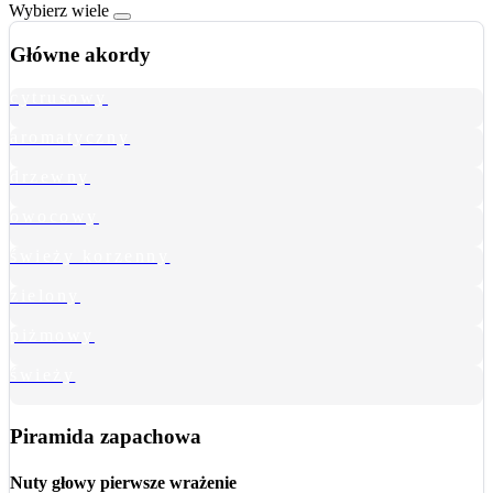
Wybierz wiele
Główne akordy
cytrusowy
aromatyczny
drzewny
owocowy
świeży korzenny
zielony
piżmowy
świeży
Piramida zapachowa
Nuty głowy
pierwsze wrażenie