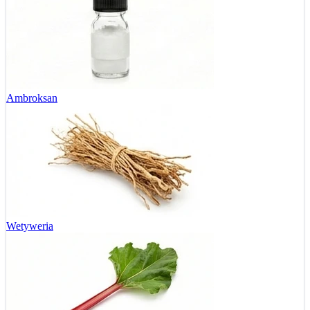
Ambroksan
Wetyweria