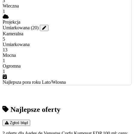
3
Wieczna
1
Projekcja
Umiarkowana
(20)
Kameralna
5
Umiarkowana
13
Mocna
1
Ogromna
1
Najlepsza pora roku
Lato/Wiosna
Najlepsze oferty
Zgłoś błąd
2 oferty dla Aedes de Venustas Corfu Kumquat EDP 100 ml; ceny