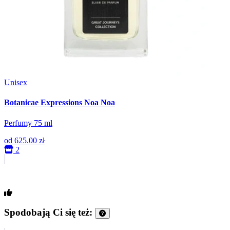
Unisex
Botanicae Expressions Noa Noa
Perfumy 75 ml
od
625.00 zł
2
Spodobają Ci się też: