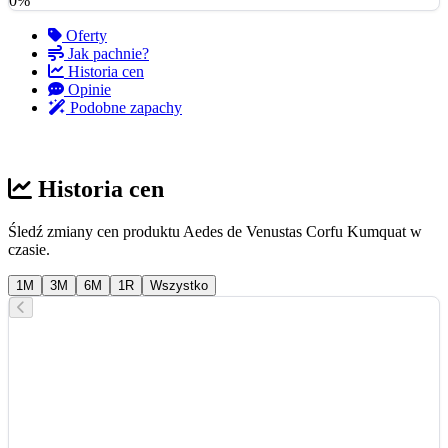
0%
Oferty
Jak pachnie?
Historia cen
Opinie
Podobne zapachy
Historia cen
Śledź zmiany cen produktu Aedes de Venustas Corfu Kumquat w
czasie.
1M
3M
6M
1R
Wszystko