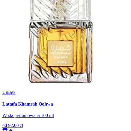
Unisex
Lattafa Khamrah Qahwa
Woda perfumowana 100 ml
od
92.00 zł
46