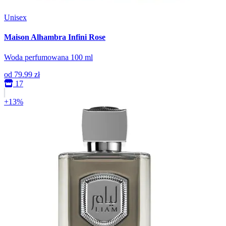
Unisex
Maison Alhambra Infini Rose
Woda perfumowana 100 ml
od
79.99 zł
17
+13%