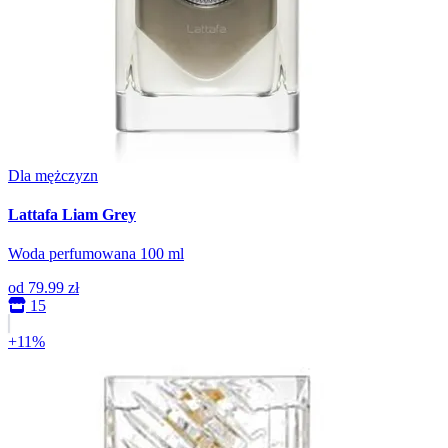
Dla mężczyzn
Lattafa Liam Grey
Woda perfumowana 100 ml
od
79.99 zł
15
+11%