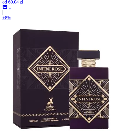
od
60.04 zł
1
+8%