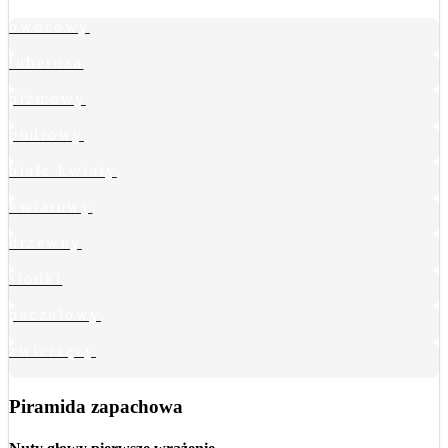
owocowy
tuberoza
piżmowy
pudrowy
białe kwiaty
kwiatowy
drzewny
słodki
paczulowy
zwierzęcy
Piramida zapachowa