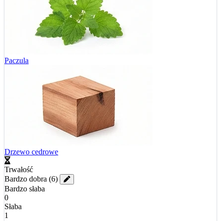
Paczula
Drzewo cedrowe
Trwałość
Bardzo dobra
(6)
Bardzo słaba
0
Słaba
1