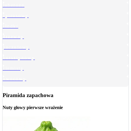
tuberoza
cytrusowy
słodki
drzewny
paczulowy
bursztynowy
ziemisty
owocowy
Piramida zapachowa
Nuty głowy
pierwsze wrażenie