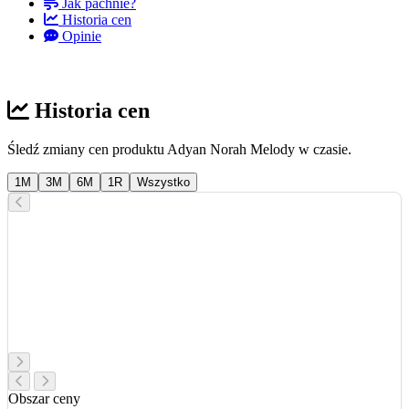
Jak pachnie?
Historia cen
Opinie
Historia cen
Śledź zmiany cen produktu Adyan Norah Melody w czasie.
1M
3M
6M
1R
Wszystko
Obszar ceny