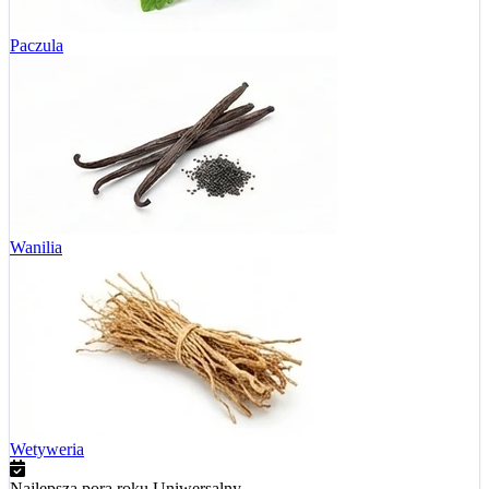
Paczula
Wanilia
Wetyweria
Najlepsza pora roku
Uniwersalny