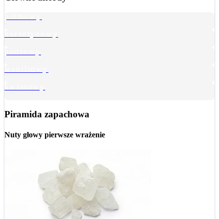
piżmowy
bursztynowy
pudrowy
waniliowy
kwiatowy
Piramida zapachowa
Nuty głowy
pierwsze wrażenie