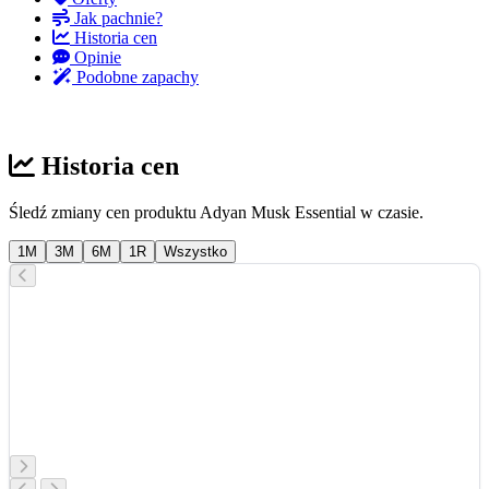
Jak pachnie?
Historia cen
Opinie
Podobne zapachy
Historia cen
Śledź zmiany cen produktu Adyan Musk Essential w czasie.
1M
3M
6M
1R
Wszystko