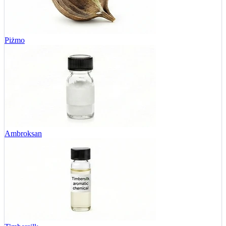
Piżmo
Ambroksan