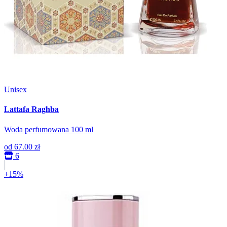
Unisex
Lattafa Raghba
Woda perfumowana 100 ml
od
67.00 zł
6
+15%