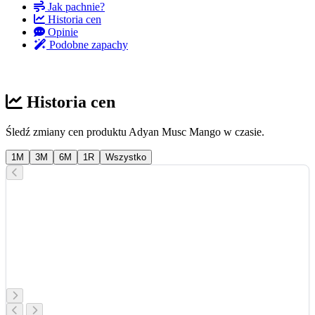
Jak pachnie?
Historia cen
Opinie
Podobne zapachy
Historia cen
Śledź zmiany cen produktu Adyan Musc Mango w czasie.
1M
3M
6M
1R
Wszystko