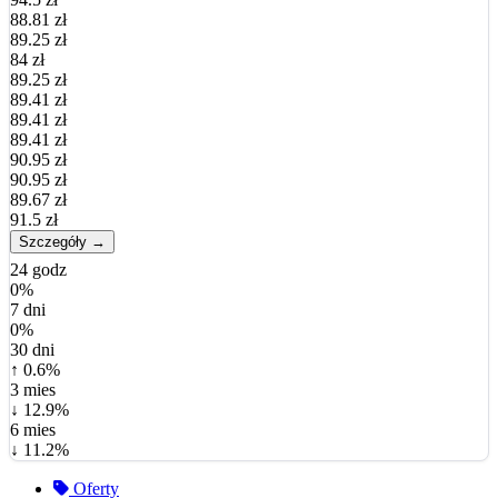
88.81 zł
89.25 zł
84 zł
89.25 zł
89.41 zł
89.41 zł
89.41 zł
90.95 zł
90.95 zł
89.67 zł
91.5 zł
Szczegóły →
24 godz
0%
7 dni
0%
30 dni
↑ 0.6%
3 mies
↓ 12.9%
6 mies
↓ 11.2%
Oferty