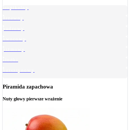
tropikalny
drzewny
pudrowy
owocowy
piżmowy
słodki
bursztynowy
Piramida zapachowa
Nuty głowy
pierwsze wrażenie