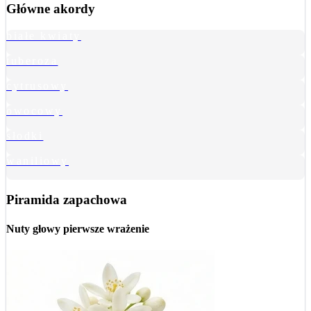
Główne akordy
białe kwiaty
tuberoza
cytrusowy
owocowy
słodki
waniliowy
Piramida zapachowa
Nuty głowy
pierwsze wrażenie