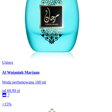
Unisex
Al Wataniah Marjaan
Woda perfumowana 100 ml
od
69.99 zł
7
+15%