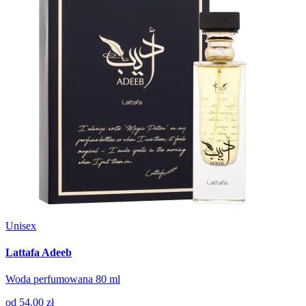
Unisex
Lattafa Adeeb
Woda perfumowana 80 ml
od
54.00 zł