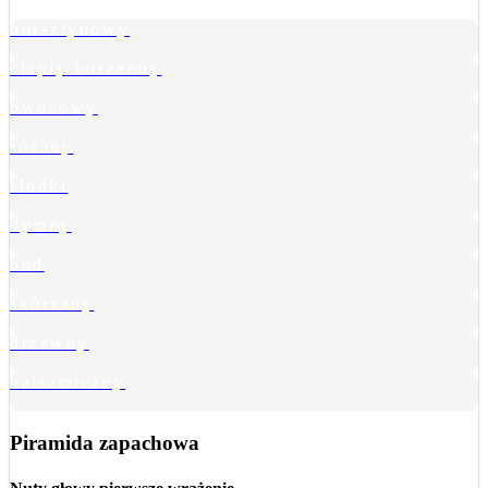
bursztynowy
ciepły korzenny
owocowy
różany
słodki
dymny
oud
skórzany
drzewny
balsamiczny
Piramida zapachowa