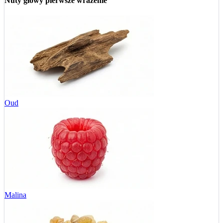
Nuty głowy
pierwsze wrażenie
Oud
Malina