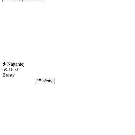
Najtaniej
69.16
zł
Brasty
idź do sklepu
oferty