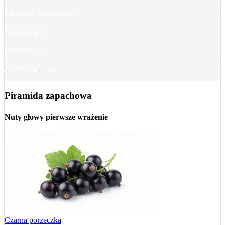
świeży korzenny
owocowy
piżmowy
aromatyczny
Piramida zapachowa
Nuty głowy
pierwsze wrażenie
Czarna porzeczka