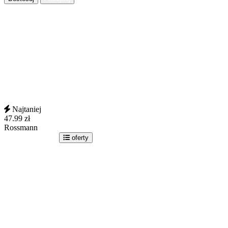
Najtaniej
47.99
zł
Rossmann
idź do sklepu
oferty