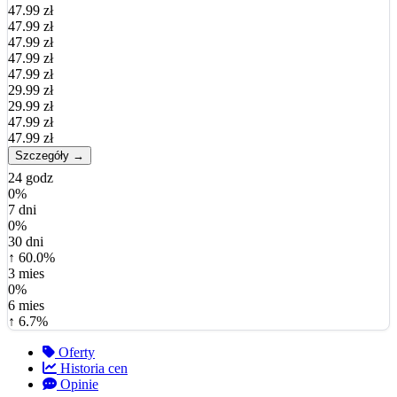
47.99 zł
47.99 zł
47.99 zł
47.99 zł
47.99 zł
29.99 zł
29.99 zł
47.99 zł
47.99 zł
Szczegóły →
24 godz
0%
7 dni
0%
30 dni
↑ 60.0%
3 mies
0%
6 mies
↑ 6.7%
Oferty
Historia cen
Opinie