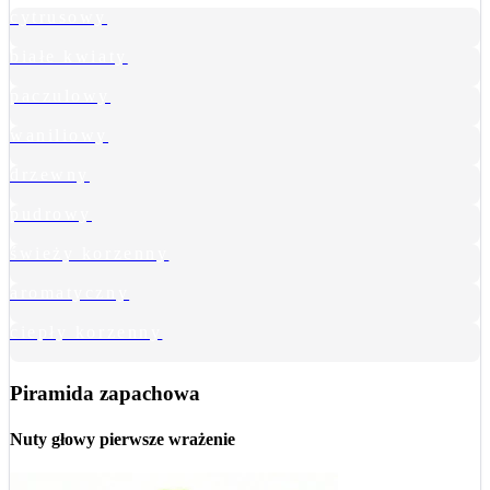
cytrusowy
białe kwiaty
paczulowy
waniliowy
drzewny
pudrowy
świeży korzenny
aromatyczny
ciepły korzenny
Piramida zapachowa
Nuty głowy
pierwsze wrażenie