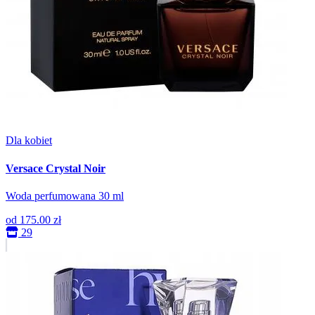
Dla kobiet
Versace Crystal Noir
Woda perfumowana 30 ml
od
175.00 zł
29