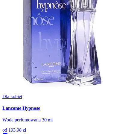
Dla kobiet
Lancome Hypnose
Woda perfumowana 30 ml
od
193.98 zł