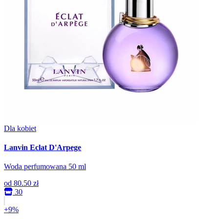
Dla kobiet
Lanvin Eclat D'Arpege
Woda perfumowana 50 ml
od
80.50 zł
30
+9%