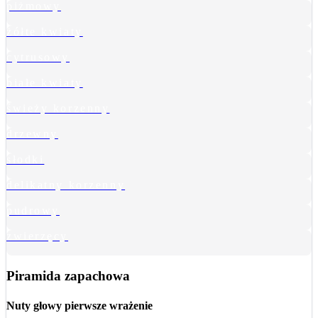
piżmowy
żółte kwiaty
cytrusowy
białe kwiaty
świeży korzenny
drzewny
słodki
delikatny korzenny
pudrowy
zwierzęcy
Piramida zapachowa
Nuty głowy
pierwsze wrażenie