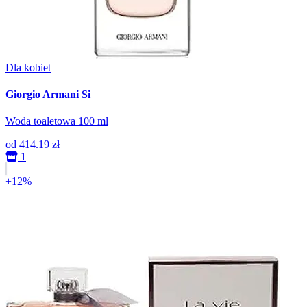
Dla kobiet
Giorgio Armani Si
Woda toaletowa 100 ml
od
414.19 zł
1
+12%