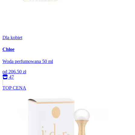
Dla kobiet
Chloe
Woda perfumowana 50 ml
od
206.50 zł
47
TOP CENA