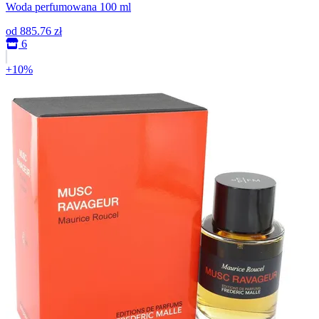
Woda perfumowana 100 ml
od
885.76 zł
6
+10%