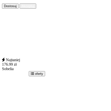
Dostosuj
Akceptuj
Najtaniej
176.99
zł
Sobelia
idź do sklepu
oferty