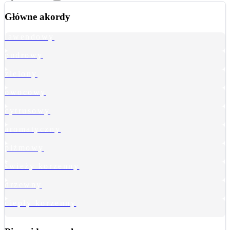
Główne akordy
lawendowy
pudrowy
zielony
owocowy
cytrusowy
aromatyczny
piżmowy
świeży korzenny
drzewny
ciepły korzenny