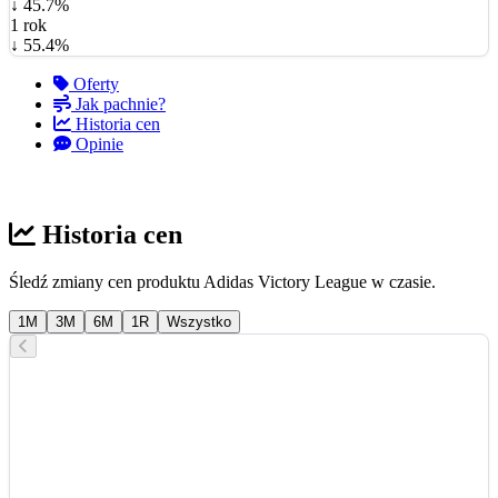
↓ 45.7%
1 rok
↓ 55.4%
Oferty
Jak pachnie?
Historia cen
Opinie
Historia cen
Śledź zmiany cen produktu Adidas Victory League w czasie.
1M
3M
6M
1R
Wszystko