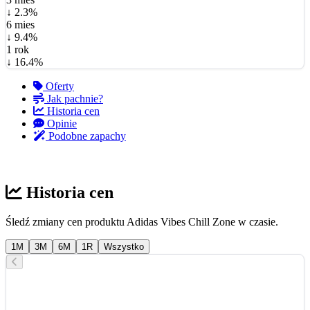
↓ 2.3%
6 mies
↓ 9.4%
1 rok
↓ 16.4%
Oferty
Jak pachnie?
Historia cen
Opinie
Podobne zapachy
Historia cen
Śledź zmiany cen produktu Adidas Vibes Chill Zone w czasie.
1M
3M
6M
1R
Wszystko