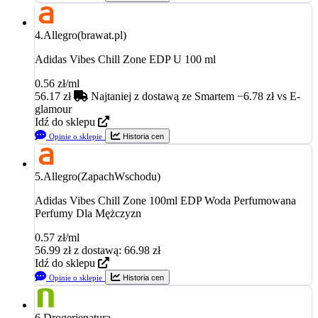
4.
Allegro(brawat.pl)
Adidas Vibes Chill Zone EDP U 100 ml
0.56 zł/ml
56.17
zł
Najtaniej z dostawą
ze Smartem −6.78 zł vs E-
glamour
Idź do sklepu
Opinie o sklepie
Historia cen
5.
Allegro(ZapachWschodu)
Adidas Vibes Chill Zone 100ml EDP Woda Perfumowana
Perfumy Dla Mężczyzn
0.57 zł/ml
56.99
zł
z dostawą: 66.98 zł
Idź do sklepu
Opinie o sklepie
Historia cen
6.
Drogerienatura