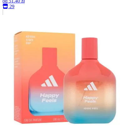
od
51.40 zł
29