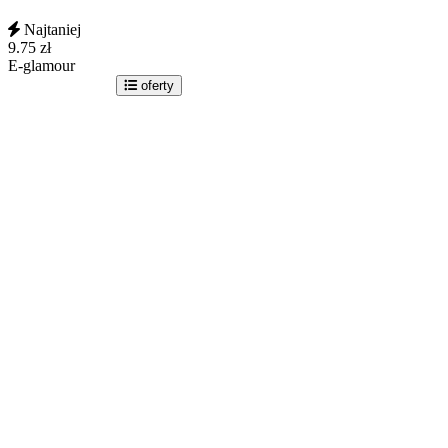
Najtaniej
9.75
zł
E-glamour
idź do sklepu
oferty