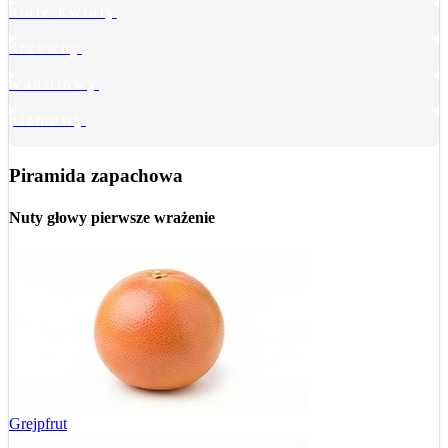
białe kwiaty
drzewny
waniliowy
piżmowy
Piramida zapachowa
Nuty głowy
pierwsze wrażenie
Grejpfrut