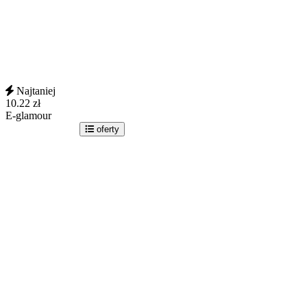
Najtaniej
10.22
zł
E-glamour
idź do sklepu
oferty