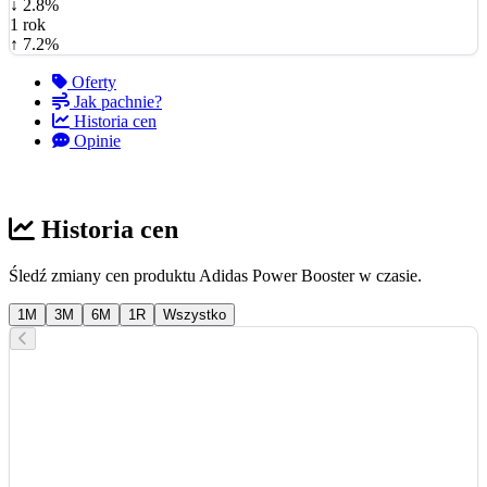
↓ 2.8%
1 rok
↑ 7.2%
Oferty
Jak pachnie?
Historia cen
Opinie
Historia cen
Śledź zmiany cen produktu Adidas Power Booster w czasie.
1M
3M
6M
1R
Wszystko