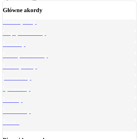
Główne akordy
aromatyczny
ciepły korzenny
drzewny
świeży korzenny
bursztynowy
paczulowy
cytrusowy
zielony
waniliowy
słodki