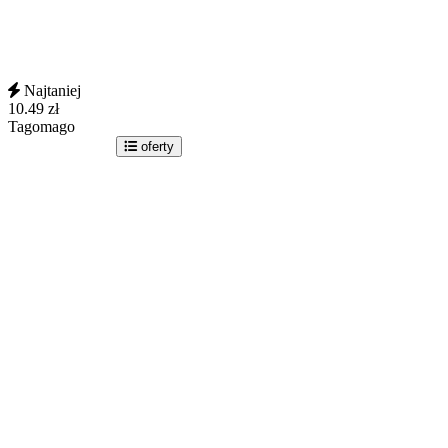
Najtaniej
10.49
zł
Tagomago
idź do sklepu
oferty