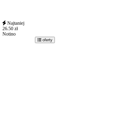
Najtaniej
26.50
zł
Notino
idź do sklepu
oferty