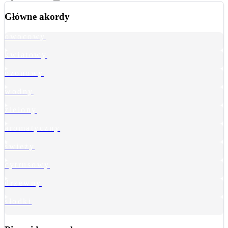
Główne akordy
owocowy
kwiatowy
ozonowy
wodny
zielony
aromatyczny
świeży
cytrusowy
drzewny
słodki