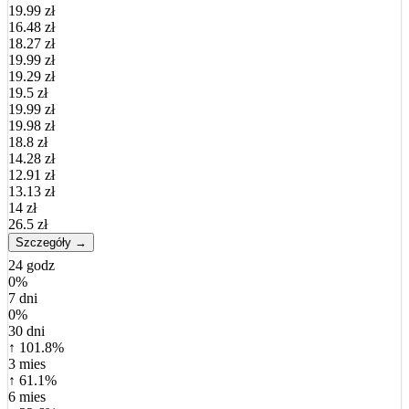
19.99 zł
16.48 zł
18.27 zł
19.99 zł
19.29 zł
19.5 zł
19.99 zł
19.98 zł
18.8 zł
14.28 zł
12.91 zł
13.13 zł
14 zł
26.5 zł
Szczegóły →
24 godz
0%
7 dni
0%
30 dni
↑ 101.8%
3 mies
↑ 61.1%
6 mies