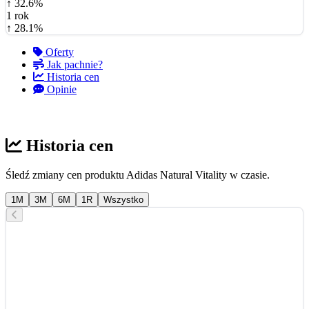
↑ 32.6%
1 rok
↑ 28.1%
Oferty
Jak pachnie?
Historia cen
Opinie
Historia cen
Śledź zmiany cen produktu Adidas Natural Vitality w czasie.
1M
3M
6M
1R
Wszystko