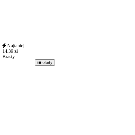
Najtaniej
14.39
zł
Brasty
idź do sklepu
oferty