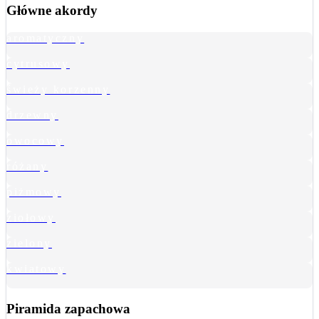
Główne akordy
aromatyczny
cytrusowy
świeży korzenny
drzewny
owocowy
różany
piżmowy
ziołowy
zielony
kwiatowy
Piramida zapachowa