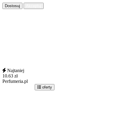
Dostosuj
Akceptuj
Najtaniej
10.63
zł
Perfumeria.pl
idź do sklepu
oferty