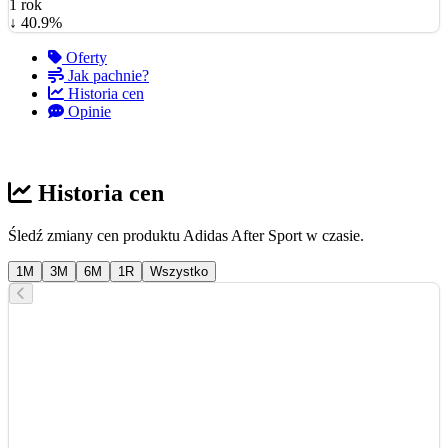
1 rok
↓ 40.9%
Oferty
Jak pachnie?
Historia cen
Opinie
Historia cen
Śledź zmiany cen produktu Adidas After Sport w czasie.
1M
3M
6M
1R
Wszystko