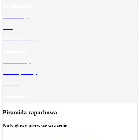
migdałowy
owocowy
oud
aromatyczny
skórzany
waniliowy
bursztynowy
słodki
zwierzęcy
Piramida zapachowa
Nuty głowy
pierwsze wrażenie