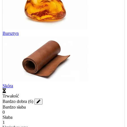
Bursztyn
Skóra
Trwałość
Bardzo dobra
(6)
Bardzo słaba
0
Słaba
1