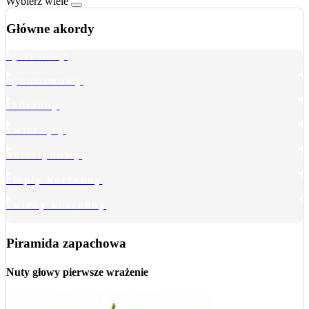
Wybierz wiele
Główne akordy
cytrusowy
cynamonowy
skórzany
zwierzęcy
bursztynowy
ciepły korzenny
świeży korzenny
Piramida zapachowa
Nuty głowy
pierwsze wrażenie