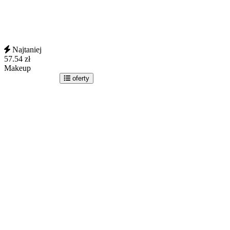
Najtaniej
57.54
zł
Makeup
idź do sklepu
oferty