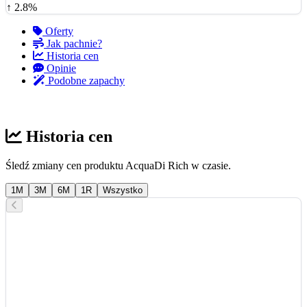
↑ 2.8%
Oferty
Jak pachnie?
Historia cen
Opinie
Podobne zapachy
Historia cen
Śledź zmiany cen produktu AcquaDi Rich w czasie.
1M
3M
6M
1R
Wszystko