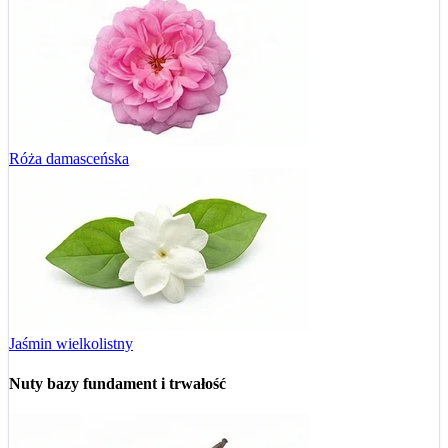
Róża damasceńska
Jaśmin wielkolistny
Nuty bazy
fundament i trwałość