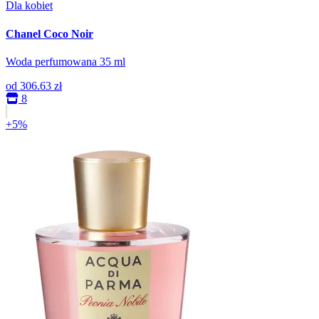
Dla kobiet
Chanel Coco Noir
Woda perfumowana 35 ml
od
306.63 zł
8
+5%