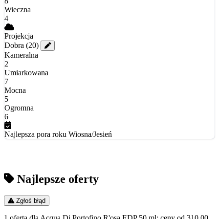
8
Wieczna
4
Projekcja
Dobra
(20)
Kameralna
2
Umiarkowana
7
Mocna
5
Ogromna
6
Najlepsza pora roku
Wiosna/Jesień
Najlepsze oferty
Zgłoś błąd
1 oferta dla Acqua Di Portofino R'osa EDP 50 ml; ceny od 310.00