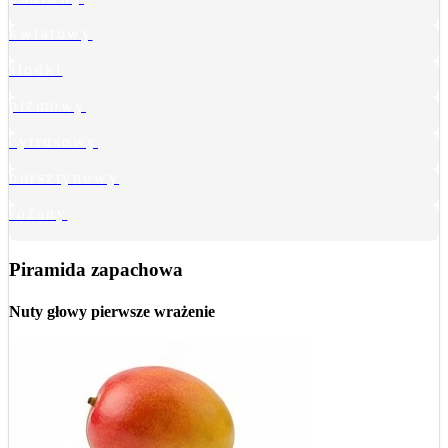
kwiatowy
słodki
piżmowy
cytrusowy
bursztynowy
różany
Piramida zapachowa
Nuty głowy
pierwsze wrażenie