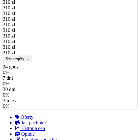
310 zł
310 zł
310 zł
310 zł
310 zł
310 zł
310 zł
310 zł
310 zł
310 zł
Szczegóły →
24 godz
0%
7 dni
0%
30 dni
0%
3 mies
0%
Oferty
Jak pachnie?
Historia cen
Opinie
Podobne zapachy