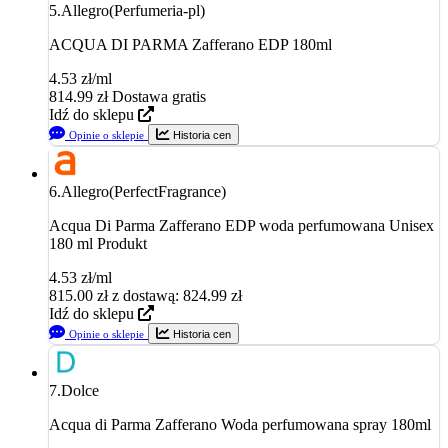
5.
Allegro(Perfumeria-pl)
ACQUA DI PARMA Zafferano EDP 180ml
4.53 zł/ml
814.99
zł
Dostawa gratis
Idź do sklepu
Opinie o sklepie
Historia cen
6.
Allegro(PerfectFragrance)
Acqua Di Parma Zafferano EDP woda perfumowana Unisex
180 ml Produkt
4.53 zł/ml
815.00
zł
z dostawą: 824.99 zł
Idź do sklepu
Opinie o sklepie
Historia cen
7.
Dolce
Acqua di Parma Zafferano Woda perfumowana spray 180ml