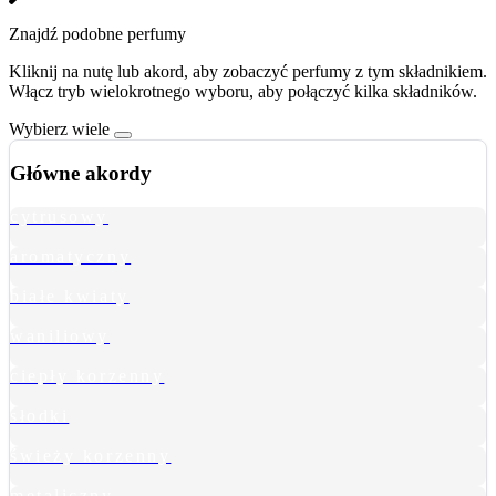
Znajdź podobne perfumy
Kliknij na nutę lub akord, aby zobaczyć perfumy z tym składnikiem.
Włącz tryb wielokrotnego wyboru, aby połączyć kilka składników.
Wybierz wiele
Główne akordy
cytrusowy
aromatyczny
białe kwiaty
waniliowy
ciepły korzenny
słodki
świeży korzenny
metaliczny