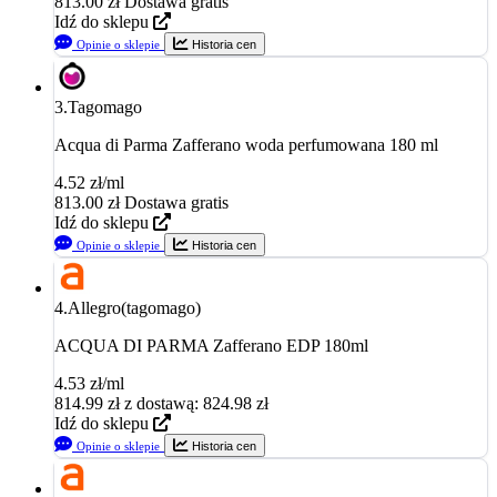
813.00
zł
Dostawa gratis
Idź do sklepu
Opinie o sklepie
Historia cen
3.
Tagomago
Acqua di Parma Zafferano woda perfumowana 180 ml
4.52 zł/ml
813.00
zł
Dostawa gratis
Idź do sklepu
Opinie o sklepie
Historia cen
4.
Allegro(tagomago)
ACQUA DI PARMA Zafferano EDP 180ml
4.53 zł/ml
814.99
zł
z dostawą: 824.98 zł
Idź do sklepu
Opinie o sklepie
Historia cen