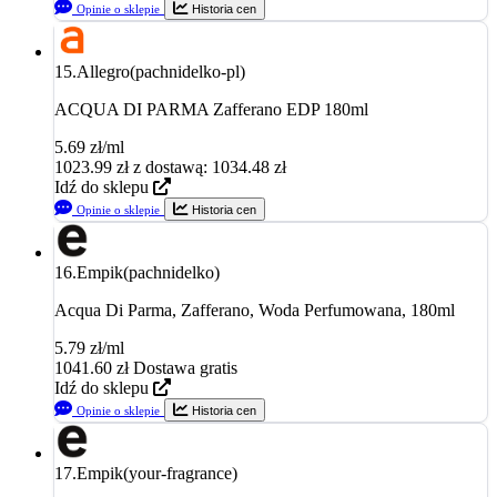
Opinie o sklepie
Historia cen
15.
Allegro(pachnidelko-pl)
ACQUA DI PARMA Zafferano EDP 180ml
5.69 zł/ml
1023.99
zł
z dostawą: 1034.48 zł
Idź do sklepu
Opinie o sklepie
Historia cen
16.
Empik(pachnidelko)
Acqua Di Parma, Zafferano, Woda Perfumowana, 180ml
5.79 zł/ml
1041.60
zł
Dostawa gratis
Idź do sklepu
Opinie o sklepie
Historia cen
17.
Empik(your-fragrance)