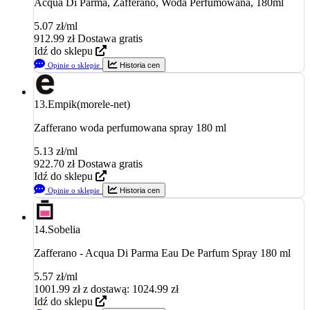
Acqua Di Parma, Zafferano, Woda Perfumowana, 180ml
5.07 zł/ml
912.99
zł
Dostawa gratis
Idź do sklepu
Opinie o sklepie
Historia cen
13.
Empik(morele-net)
Zafferano woda perfumowana spray 180 ml
5.13 zł/ml
922.70
zł
Dostawa gratis
Idź do sklepu
Opinie o sklepie
Historia cen
14.
Sobelia
Zafferano - Acqua Di Parma Eau De Parfum Spray 180 ml
5.57 zł/ml
1001.99
zł
z dostawą: 1024.99 zł
Idź do sklepu