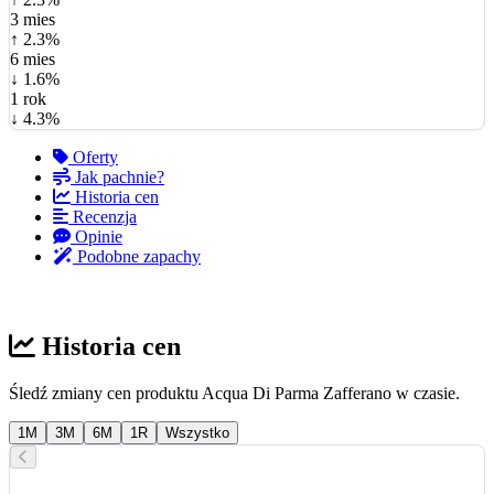
3 mies
↑ 2.3%
6 mies
↓ 1.6%
1 rok
↓ 4.3%
Oferty
Jak pachnie?
Historia cen
Recenzja
Opinie
Podobne zapachy
Historia cen
Śledź zmiany cen produktu Acqua Di Parma Zafferano w czasie.
1M
3M
6M
1R
Wszystko