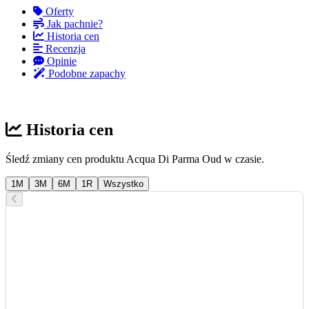
Oferty
Jak pachnie?
Historia cen
Recenzja
Opinie
Podobne zapachy
Historia cen
Śledź zmiany cen produktu Acqua Di Parma Oud w czasie.
1M
3M
6M
1R
Wszystko