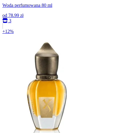
Woda perfumowana 80 ml
od
78.99 zł
3
+12%