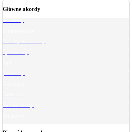
Główne akordy
drzewny
aromatyczny
świeży korzenny
cytrusowy
oud
pudrowy
skórzany
zwierzęcy
balsamiczny
piżmowy