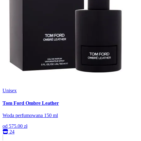
Unisex
Tom Ford Ombre Leather
Woda perfumowana 150 ml
od
575.00 zł
24