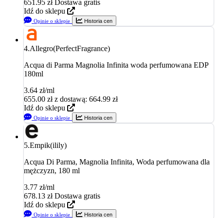
651.95
zł
Dostawa gratis
Idź do sklepu
Opinie o sklepie
Historia cen
4.
Allegro(PerfectFragrance)
Acqua di Parma Magnolia Infinita woda perfumowana EDP
180ml
3.64 zł/ml
655.00
zł
z dostawą: 664.99 zł
Idź do sklepu
Opinie o sklepie
Historia cen
5.
Empik(ilily)
Acqua Di Parma, Magnolia Infinita, Woda perfumowana dla
mężczyzn, 180 ml
3.77 zł/ml
678.13
zł
Dostawa gratis
Idź do sklepu
Opinie o sklepie
Historia cen