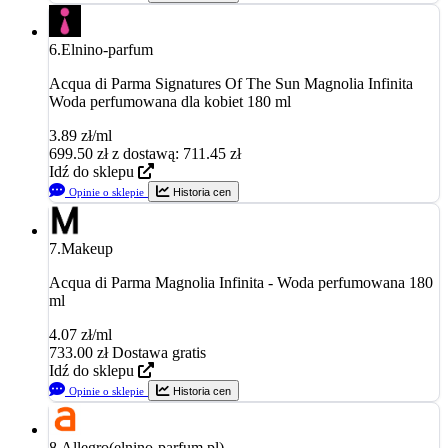
6.
Elnino-parfum
Acqua di Parma Signatures Of The Sun Magnolia Infinita
Woda perfumowana dla kobiet 180 ml
3.89 zł/ml
699.50
zł
z dostawą: 711.45 zł
Idź do sklepu
Opinie o sklepie
Historia cen
7.
Makeup
Acqua di Parma Magnolia Infinita - Woda perfumowana 180
ml
4.07 zł/ml
733.00
zł
Dostawa gratis
Idź do sklepu
Opinie o sklepie
Historia cen
8.
Allegro(elnino-parfum.pl)