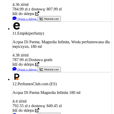
4.36 zł/ml
784.99
zł
z dostawą: 807.99 zł
Idź do sklepu
Opinie o sklepie
Historia cen
11.
Empik(perfumy)
Acqua Di Parma, Magnolia Infinita, Woda perfumowana dla
mężczyzn, 180 ml
4.38 zł/ml
787.99
zł
Dostawa gratis
Idź do sklepu
Opinie o sklepie
Historia cen
12.
PerfumesClub.com (ES)
Acqua Di Parma Magnolia Infinita 180 ml
4.4 zł/ml
792.55
zł
z dostawą: 849.45 zł
Idź do sklepu