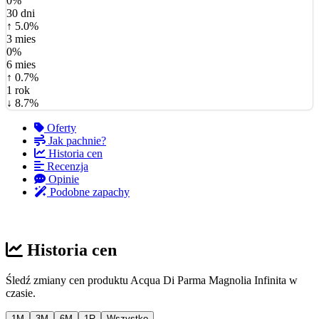
0%
30 dni
↑ 5.0%
3 mies
0%
6 mies
↑ 0.7%
1 rok
↓ 8.7%
Oferty
Jak pachnie?
Historia cen
Recenzja
Opinie
Podobne zapachy
Historia cen
Śledź zmiany cen produktu Acqua Di Parma Magnolia Infinita w
czasie.
1M
3M
6M
1R
Wszystko