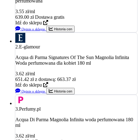
perfumowana
3.55 zł/ml
639.00
zł
Dostawa gratis
Idź do sklepu
Opinie o sklepie
Historia cen
2.
E-glamour
Acqua di Parma Signatures Of The Sun Magnolia Infinita
Woda perfumowana dla kobiet 180 ml
3.62 zł/ml
651.42
zł
z dostawą: 663.37 zł
Idź do sklepu
Opinie o sklepie
Historia cen
3.
Perfumy.pl
Acqua Di Parma Magnolia Infinita woda perfumowana 180
ml
3.62 zł/ml