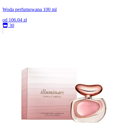
Woda perfumowana 100 ml
od
106.04 zł
30