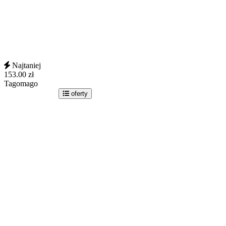
Najtaniej
153.00
zł
Tagomago
idź do sklepu
oferty