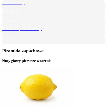
lawendowy
drzewny
ziołowy
delikatny korzenny
ziemisty
Piramida zapachowa
Nuty głowy
pierwsze wrażenie