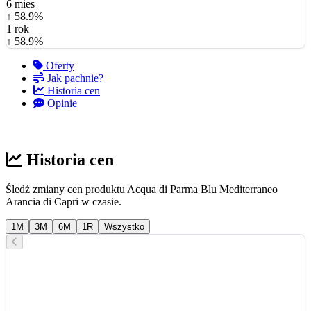
6 mies
↑ 58.9%
1 rok
↑ 58.9%
Oferty
Jak pachnie?
Historia cen
Opinie
Historia cen
Śledź zmiany cen produktu Acqua di Parma Blu Mediterraneo
Arancia di Capri w czasie.
1M
3M
6M
1R
Wszystko