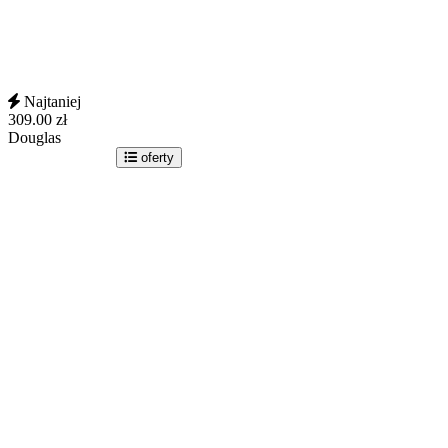
Najtaniej
309.00
zł
Douglas
idź do sklepu
oferty