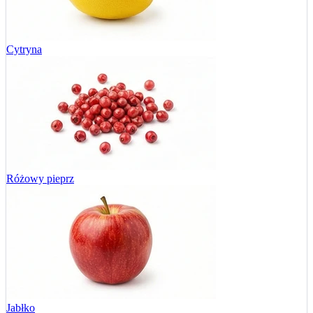
Cytryna
Różowy pieprz
Jabłko