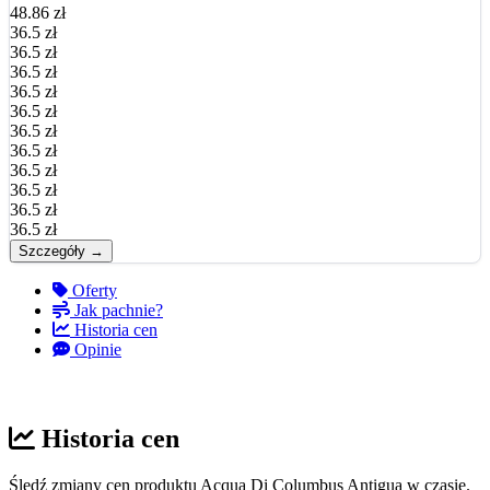
48.86 zł
36.5 zł
36.5 zł
36.5 zł
36.5 zł
36.5 zł
36.5 zł
36.5 zł
36.5 zł
36.5 zł
36.5 zł
36.5 zł
Szczegóły →
Oferty
Jak pachnie?
Historia cen
Opinie
Historia cen
Śledź zmiany cen produktu Acqua Di Columbus Antigua w czasie.