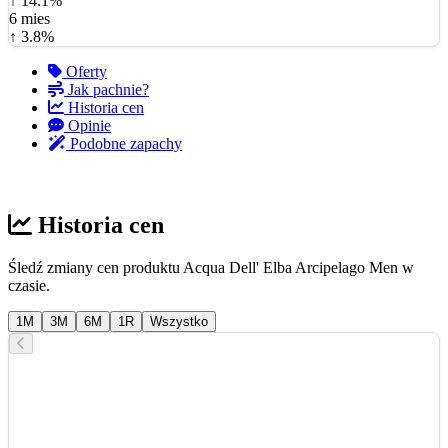
↑ 14.1%
6 mies
↑ 3.8%
Oferty
Jak pachnie?
Historia cen
Opinie
Podobne zapachy
Historia cen
Śledź zmiany cen produktu Acqua Dell' Elba Arcipelago Men w
czasie.
1M
3M
6M
1R
Wszystko