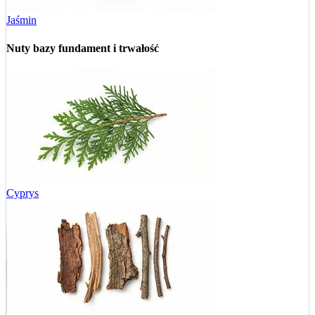
Jaśmin
Nuty bazy
fundament i trwałość
Cyprys