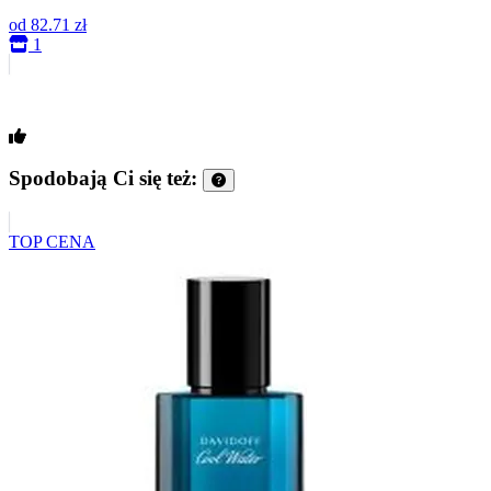
od
82.71 zł
1
Spodobają Ci się też:
TOP CENA