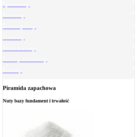
cytrusowy
drzewny
aromatyczny
ziemisty
białe kwiaty
świeży korzenny
mszany
Piramida zapachowa
Nuty bazy
fundament i trwałość