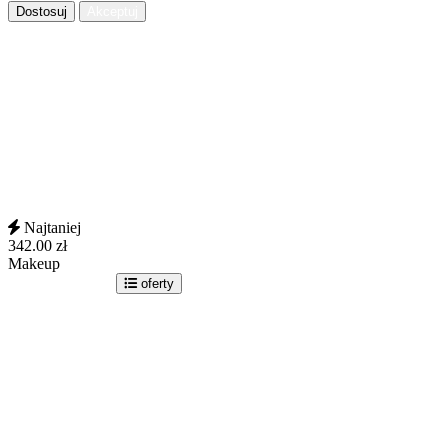
Dostosuj
Akceptuj
Najtaniej
342.00
zł
Makeup
idź do sklepu
oferty