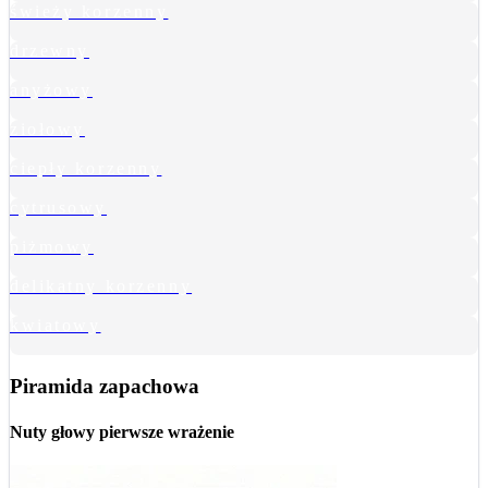
świeży korzenny
drzewny
anyżowy
ziołowy
ciepły korzenny
cytrusowy
piżmowy
delikatny korzenny
kwiatowy
Piramida zapachowa
Nuty głowy
pierwsze wrażenie