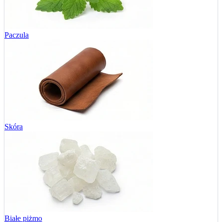
Paczula
Skóra
Białe piżmo