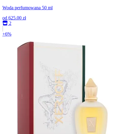
Woda perfumowana 50 ml
od
625.00 zł
2
+6%