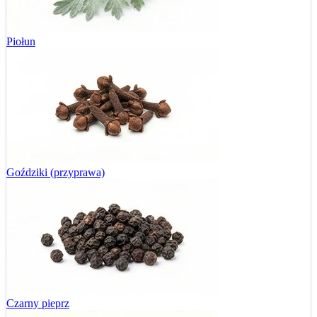
Piołun
Goździki (przyprawa)
Czarny pieprz