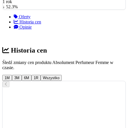
1 rok
↓ 52.3%
Oferty
Historia cen
Opinie
Historia cen
Śledź zmiany cen produktu Absolument Perfumeur Femme w
czasie.
1M
3M
6M
1R
Wszystko