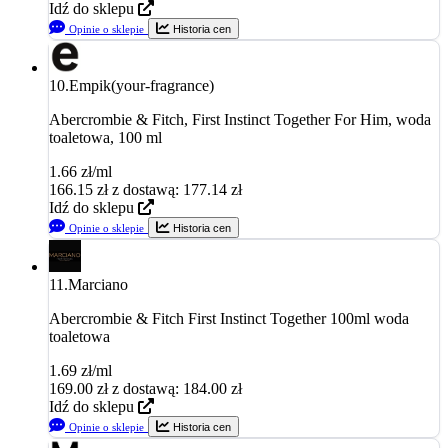
Idź do sklepu
Opinie o sklepie
Historia cen
10.
Empik(your-fragrance)
Abercrombie & Fitch, First Instinct Together For Him, woda
toaletowa, 100 ml
1.66 zł/ml
166.15
zł
z dostawą: 177.14 zł
Idź do sklepu
Opinie o sklepie
Historia cen
11.
Marciano
Abercrombie & Fitch First Instinct Together 100ml woda
toaletowa
1.69 zł/ml
169.00
zł
z dostawą: 184.00 zł
Idź do sklepu
Opinie o sklepie
Historia cen