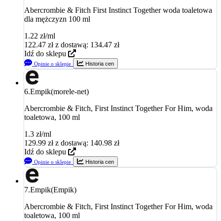
Abercrombie & Fitch First Instinct Together woda toaletowa
dla mężczyzn 100 ml
1.22 zł/ml
122.47
zł
z dostawą: 134.47 zł
Idź do sklepu
Opinie o sklepie
Historia cen
6.
Empik(morele-net)
Abercrombie & Fitch, First Instinct Together For Him, woda
toaletowa, 100 ml
1.3 zł/ml
129.99
zł
z dostawą: 140.98 zł
Idź do sklepu
Opinie o sklepie
Historia cen
7.
Empik(Empik)
Abercrombie & Fitch, First Instinct Together For Him, woda
toaletowa, 100 ml