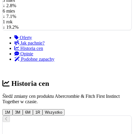
3 mies
↓ 2.8%
6 mies
↓ 7.1%
1 rok
↓ 19.2%
Oferty
Jak pachnie?
Historia cen
Opinie
Podobne zapachy
Historia cen
Śledź zmiany cen produktu Abercrombie & Fitch First Instinct
Together w czasie.
1M
3M
6M
1R
Wszystko