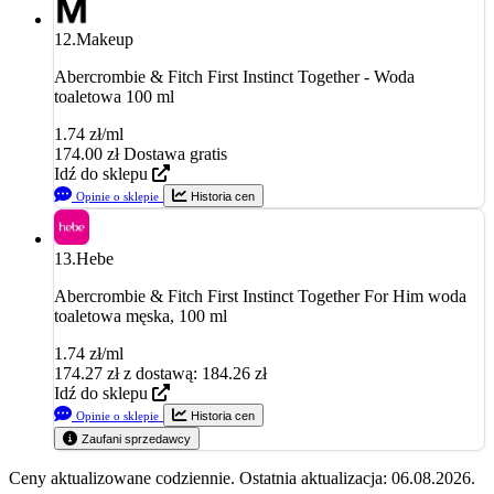
12.
Makeup
Abercrombie & Fitch First Instinct Together - Woda
toaletowa 100 ml
1.74 zł/ml
174.00
zł
Dostawa gratis
Idź do sklepu
Opinie o sklepie
Historia cen
13.
Hebe
Abercrombie & Fitch First Instinct Together For Him woda
toaletowa męska, 100 ml
1.74 zł/ml
174.27
zł
z dostawą: 184.26 zł
Idź do sklepu
Opinie o sklepie
Historia cen
Zaufani sprzedawcy
Ceny aktualizowane codziennie. Ostatnia aktualizacja: 06.08.2026.