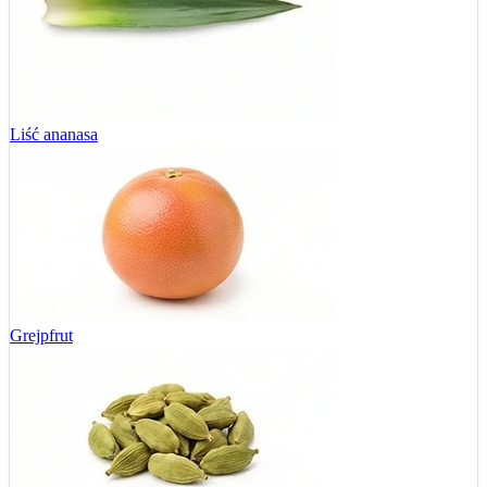
Liść ananasa
Grejpfrut