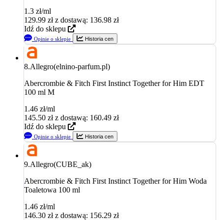
1.3 zł/ml
129.99
zł
z dostawą: 136.98 zł
Idź do sklepu
Opinie o sklepie
Historia cen
8.
Allegro(elnino-parfum.pl)
Abercrombie & Fitch First Instinct Together for Him EDT
100 ml M
1.46 zł/ml
145.50
zł
z dostawą: 160.49 zł
Idź do sklepu
Opinie o sklepie
Historia cen
9.
Allegro(CUBE_ak)
Abercrombie & Fitch First Instinct Together for Him Woda
Toaletowa 100 ml
1.46 zł/ml
146.30
zł
z dostawą: 156.29 zł