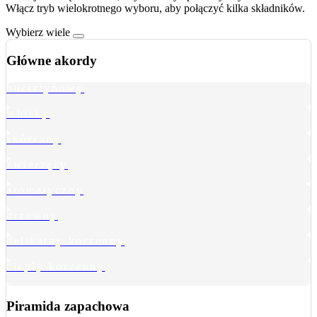
Włącz tryb wielokrotnego wyboru, aby połączyć kilka składników.
Wybierz wiele
Główne akordy
bursztynowy
whisky
skórzany
zwierzęcy
aromatyczny
drzewny
delikatny korzenny
ciepły korzenny
Piramida zapachowa