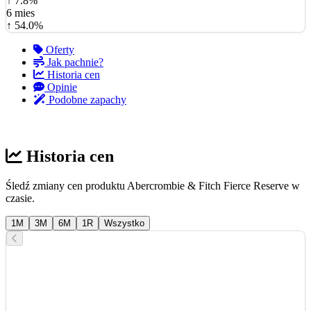
↑ 7.8%
6 mies
↑ 54.0%
Oferty
Jak pachnie?
Historia cen
Opinie
Podobne zapachy
Historia cen
Śledź zmiany cen produktu Abercrombie & Fitch Fierce Reserve w
czasie.
1M
3M
6M
1R
Wszystko