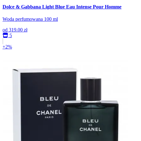
Dolce & Gabbana Light Blue Eau Intense Pour Homme
Woda perfumowana 100 ml
od
319.00 zł
5
+2%