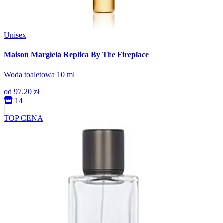
Unisex
Maison Margiela Replica By The Fireplace
Woda toaletowa 10 ml
od
97.20 zł
14
TOP CENA