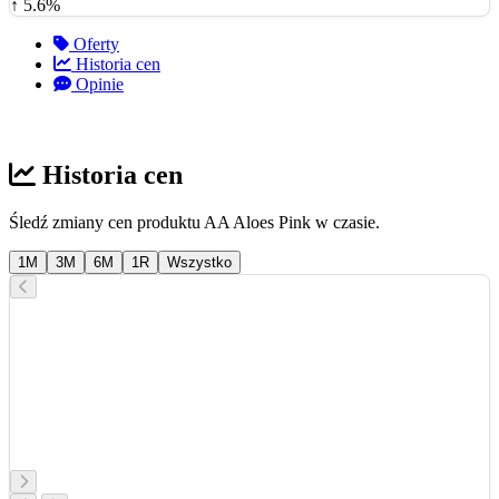
↑ 5.6%
Oferty
Historia cen
Opinie
Historia cen
Śledź zmiany cen produktu AA Aloes Pink w czasie.
1M
3M
6M
1R
Wszystko